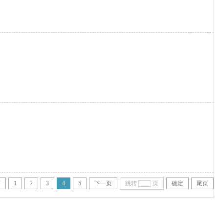
…
页
1
2
3
4
5
下一页
跳转
页
确定
尾页