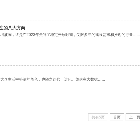
关注的八大方向
疫情的坎坷波澜，终是在2023年走到了稳定开放时期，受限多年的建设需求和推迟的行业…
在大众生活中扮演的角色，也随之迭代、进化。凭借在大数据……
共有5页
首页
上一