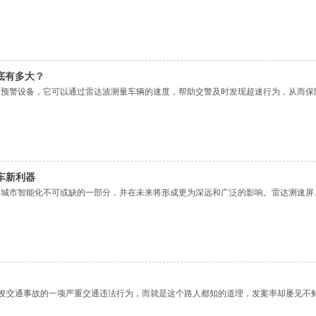
底有多大？
速预警设备，它可以通过雷达波测量车辆的速度，帮助交警及时发现超速行为，从而保
车新利器
为城市智能化不可或缺的一部分，并在未来将形成更为深远和广泛的影响。雷达测速屏
引发交通事故的一项严重交通违法行为，而就是这个路人都知的道理，发案率却屡见不